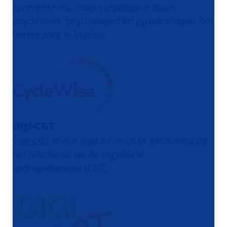
zorgverleners, zoals verpleegkundigen,
psychiaters, psychologen en gynaecologen, om
betere zorg te bieden.
Digi-CGT
Digi-CGT
is een digitale module gebaseerd op
het G-schema uit de cognitieve
gedragstherapie (CGT).