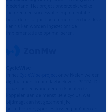
Nederland. Het project onderzoekt welke
factoren een succesvolle implementatie
bevorderen of juist belemmeren en hoe deze
kennis kan worden ingezet om de
implementatie te optimaliseren.
CycleWise
In het
CycleWise-project
ontwikkelen we een
digitaal menstruatiedagboek voor PETRA. Dit
maakt het eenvoudiger om klachten te
koppelen aan de menstruele cyclus, wat
bijdraagt aan het gezamenlijke
besluitvormingsproces tussen patiënten en