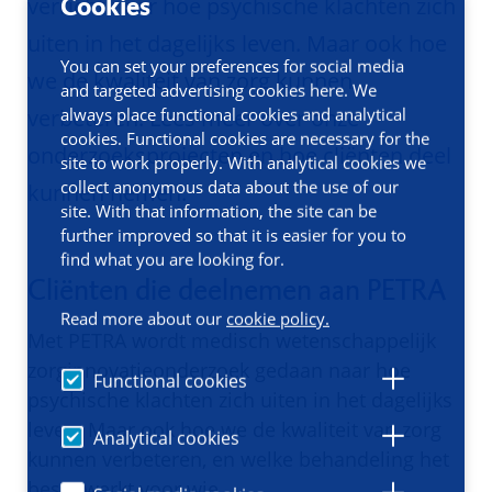
Cookies
verricht naar hoe psychische klachten zich
uiten in het dagelijks leven. Maar ook hoe
You can set your preferences for social media
we de kwaliteit van zorg kunnen
and targeted advertising cookies here. We
always place functional cookies and analytical
verbeteren. Lees meer over onze
cookies. Functional cookies are necessary for the
onderzoeksprojecten en hoe cliënten deel
site to work properly. With analytical cookies we
collect anonymous data about the use of our
kunnen nemen.
site. With that information, the site can be
further improved so that it is easier for you to
find what you are looking for.
Cliënten die deelnemen aan PETRA
Read more about our
cookie policy.
Met PETRA wordt medisch wetenschappelijk
zorginnovatieonderzoek gedaan naar hoe
Functional cookies
psychische klachten zich uiten in het dagelijks
leven. Maar ook hoe we de kwaliteit van zorg
Analytical cookies
kunnen verbeteren, en welke behandeling het
beste werkt voor wie.