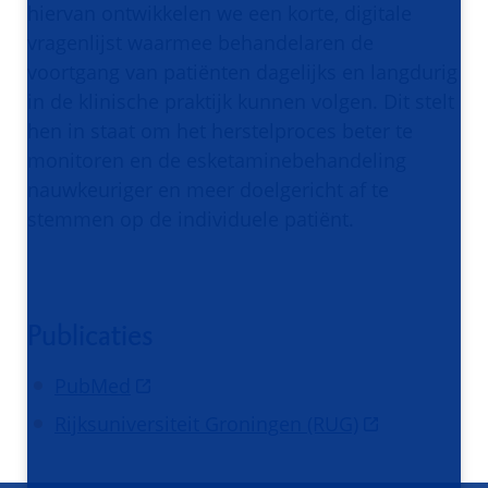
hiervan ontwikkelen we een korte, digitale
vragenlijst waarmee behandelaren de
voortgang van patiënten dagelijks en langdurig
in de klinische praktijk kunnen volgen. Dit stelt
hen in staat om het herstelproces beter te
monitoren en de esketaminebehandeling
nauwkeuriger en meer doelgericht af te
stemmen op de individuele patiënt.
Publicaties
PubMed
Rijksuniversiteit Groningen (RUG)