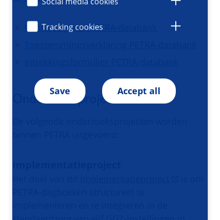
Social media cookies
Tracking cookies
Informatiebrief PETRA-databank
Toestemmingsverklaring PETRA-databank
Intrekkingsformulier PETRA-databank
Save
Accept all
Onderzoeksprojecten
De volgende onderzoeksprojecten worden
binnen PETRA uitgevoerd:
Implementatieproject
Het doel van dit
Implementatieproject
is om
PETRA-dagboeken structureel te
implementeren en te integreren in de
standaardzorg van vijf GGZ-instellingen in