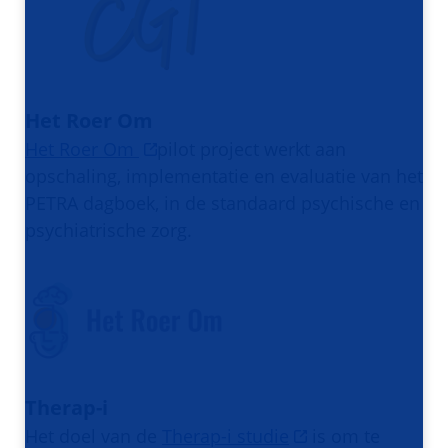
Het Roer Om
Het Roer Om
pilot project werkt aan
opschaling, implementatie en evaluatie van het
PETRA dagboek, in de standaard psychische en
psychiatrische zorg.
Therap-i
Het doel van de
Therap-i studie
is om te