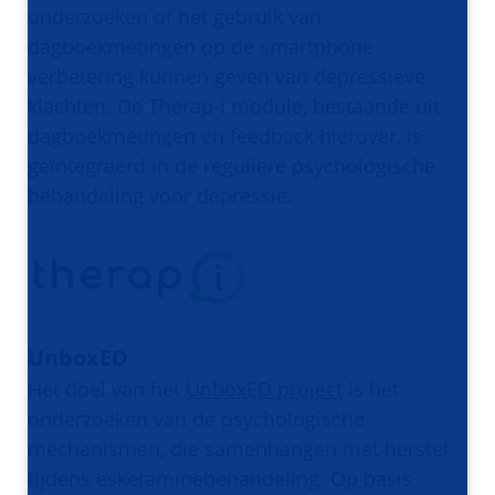
onderzoeken of het gebruik van
dagboekmetingen op de smartphone
verbetering kunnen geven van depressieve
klachten. De Therap-i module, bestaande uit
dagboekmetingen en feedback hierover, is
geïntegreerd in de reguliere psychologische
behandeling voor depressie.
UnboxED
Het doel van het
UnboxED project
is het
onderzoeken van de psychologische
mechanismen, die samenhangen met herstel
tijdens esketaminebehandeling. Op basis