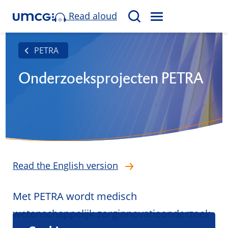
Read aloud
M
S
E
e
N
a
PETRA
U
r
Onderzoeksprojecten PETRA
c
h
Read the English version
Met PETRA wordt medisch
wetenschappelijk zorginnovatieonderzoek