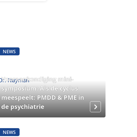
NEWS
Vooraankondiging mini-
symposium: Als de cyclus
meespeelt: PMDD & PME in
de psychiatrie
NEWS