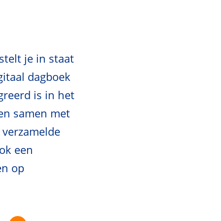
elt je in staat
igitaal dagboek
reerd is in het
ten samen met
e verzamelde
ook een
en op
P