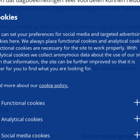
ien dat dagboekmetingen veel voordelen kunnen hebb
 Gepersonaliseerde dagboekmetingen kunnen helpen 
okies
ijpen wanneer je klachten opkomen en wat je kunt d
 can set your preferences for social media and targeted advertisi
kies here. We always place functional cookies and analytical cook
 en zelfmanagement een boost te geven.
ctional cookies are necessary for the site to work properly. With
lytical cookies we collect anonymous data about the use of our si
ntrole te krijgen op je behandeling.
h that information, the site can be further improved so that it is
g en het contact met je behandelaar te verbeteren.
ier for you to find what you are looking for.
d more about our
cookie policy.
Functional cookies
tie
Analytical cookies
Onderzoeksprojec
Social media cookies