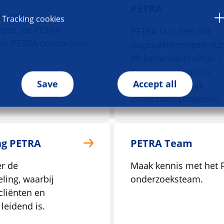
PETRA
r de
Tracking cookies
gen, de PETRA
PETRA laat zien dat
et PETRA consortium.
dagboekmetingen nutti
de behandelpraktijk. 
over onze medisch
Save
Accept all
wetenschappelijk
onderzoeksprojecten.
ng PETRA
PETRA Team
r de
Maak kennis met het 
ling, waarbij
onderzoeksteam.
cliënten en
leidend is.