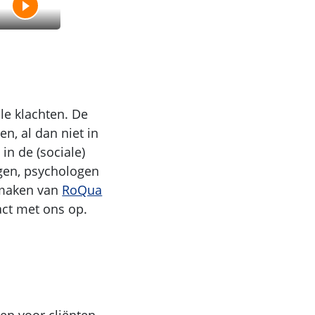
l
a
y
v
i
d
e
o
le klachten. De
n, al dan niet in
in de (sociale)
gen, psychologen
ikmaken van
RoQua
act met ons op.