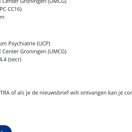
al Center Groningen (UMCG)
HPC CC16)
en
rum Psychiatrie (UCP)
al Center Groningen (UMCG)
.4 (secr)
ETRA of als je de nieuwsbrief wilt ontvangen kan je c