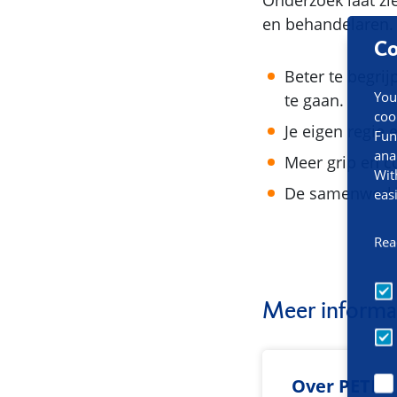
Onderzoek laat z
en behandelaren.
Co
Beter te begr
You
te gaan.
coo
Je eigen regie
Fun
ana
Meer grip en co
Wit
De samenwerkin
eas
Rea
Meer informa
Over PETRA