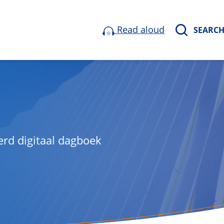
Read aloud
SEARC
rd digitaal dagboek