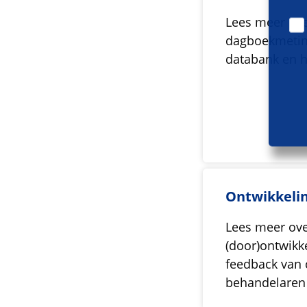
Lees meer ove
dagboekmetin
databank en h
Ontwikkeli
Lees meer ove
(door)ontwikke
feedback van 
behandelaren 