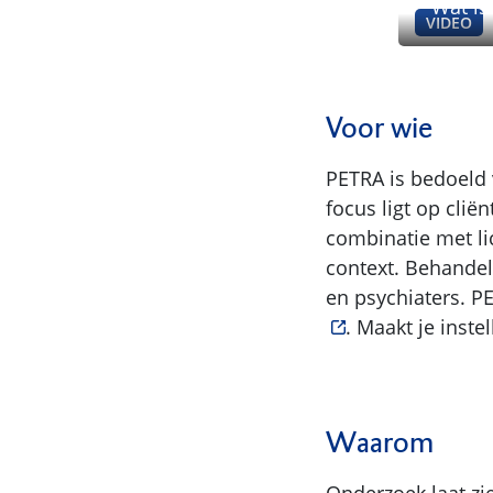
Wat is
VIDEO
Voor wie
PETRA is bedoeld 
focus ligt op clië
combinatie met lic
context. Behande
en psychiaters. P
. Maakt je inst
Waarom