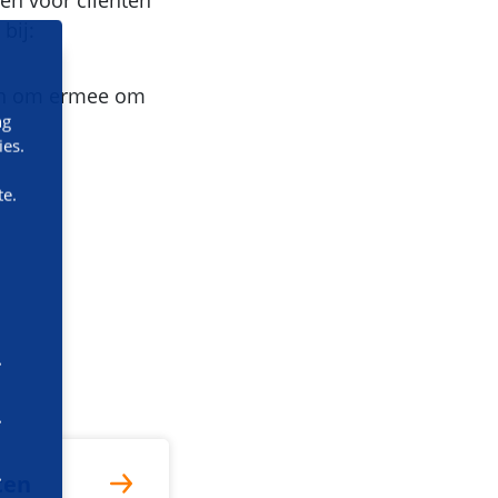
en voor cliënten
bij:
oen om ermee om
ng
ies.
te.
ten