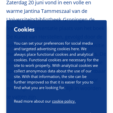
Zaterdag 20 juni vond in een volle en
warme Jantina Tammeszaal van de
Universiteitsbibliotheek Groningen de
feestelijke presentatie plaats van het boek
Cookies
De Kunst van Herstellen, gevolgd door de
You can set your preferences for social media
opening van de indrukwekkende expositie
and targeted advertising cookies here. We
met kunstwerken van Désirée Uuldriks. De
always place functional cookies and analytical
cookies. Functional cookies are necessary for the
combinatie van de boekpresentatie en de
site to work properly. With analytical cookies we
opening van de expositie maakte zichtbaar
collect anonymous data about the use of our
site. With that information, the site can be
hoe krachtig kunst kan zijn als taal voor
further improved so that it is easier for you to
ervaringen die soms moeilijk in woorden
find what you are looking for.
te vatten zijn.
Read more about our
cookie policy.