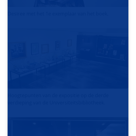
Desiree met het 1e exemplaar van het boek.
Hoogtepunten van de expositie op de derde
verdieping van de Universiteitsbibliotheek.