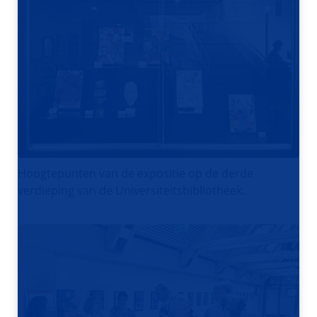
Hoogtepunten van de expositie op de derde
verdieping van de Universiteitsbibliotheek.