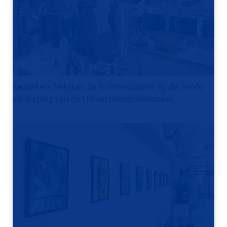
Bezoekers bekijken de kunstexpositie op de derde
verdieping van de Universiteitsbibliotheek.