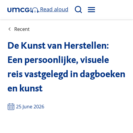
Read aloud
M
S
E
e
N
a
Recent
U
r
De Kunst van Herstellen:
c
h
Een persoonlijke, visuele
reis vastgelegd in dagboeken
en kunst
25 June 2026