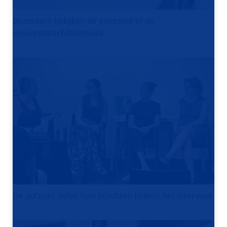
Bezoekers bekijken de expositie in de
Universiteitsbibliotheek.
De auteurs delen hun inzichten tijdens het interview.