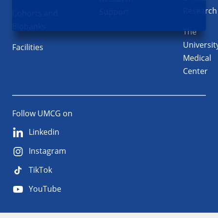
Research
Support
Cohorts and
Biobanks
The
Universit
Facilities
Medical
Center
Follow UMCG on
Linkedin
Instagram
TikTok
YouTube