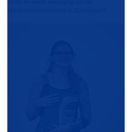
derde en vierde verdieping van de
Universiteitsbibliotheek in Groningen
.