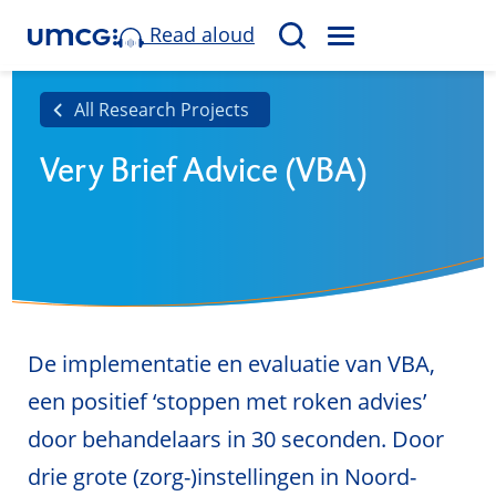
Read aloud
M
S
E
e
N
a
All Research Projects
U
r
Very Brief Advice (VBA)
c
h
De implementatie en evaluatie van VBA,
een positief ‘stoppen met roken advies’
door behandelaars in 30 seconden. Door
drie grote (zorg-)instellingen in Noord-