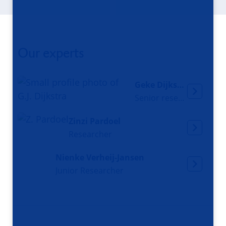
Our experts
Geke Dijkstra
Senior researcher
Zinzi Pardoel
Researcher
Nienke Verheij-Jansen
Junior Researcher