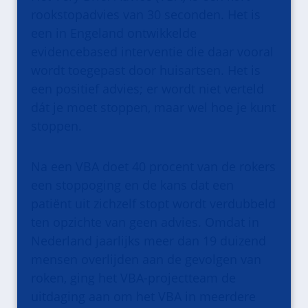
rookstopadvies van 30 seconden. Het is
een in Engeland ontwikkelde
evidencebased interventie die daar vooral
wordt toegepast door huisartsen. Het is
een positief advies; er wordt niet verteld
dát je moet stoppen, maar wel hoe je kunt
stoppen.
Na een VBA doet 40 procent van de rokers
een stoppoging en de kans dat een
patiënt uit zichzelf stopt wordt verdubbeld
ten opzichte van geen advies. Omdat in
Nederland jaarlijks meer dan 19 duizend
mensen overlijden aan de gevolgen van
roken, ging het VBA-projectteam de
uitdaging aan om het VBA in meerdere