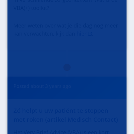
VBA(+) toolkit?
Meer weten over wat je die dag nog meer
kan verwachten, kijk dan
hier
.
Posted
about 3 years
ago
Zó helpt u uw patiënt te stoppen
met roken (artikel Medisch Contact)
Het Very Brief Advice (VBA) is een kort