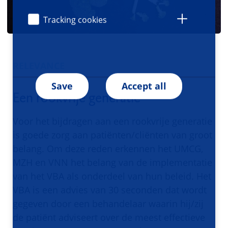
Tracking cookies
RELEVANCE
Save
Accept all
Een rookvrije generatie
Voor het bijdragen aan een rookvrije generatie
is goede zorg aan patiënten/cliënten van groot
belang. Om deze reden erkennen het UMCG,
MZH en VNN het belang van de implementatie
van het VBA als onderdeel van hun beleid. Het
VBA is een advies van 30 seconden dat wordt
gegeven door een behandelaar waarin hij/zij
de patiënt adviseert over de meest effectieve