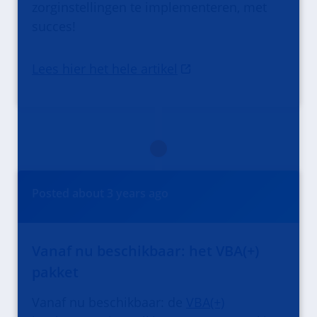
zorginstellingen te implementeren, met
succes!
Lees hier het hele artikel
Posted
about 3 years
ago
Vanaf nu beschikbaar: het VBA(+)
pakket
Vanaf nu beschikbaar: de
VBA(+)