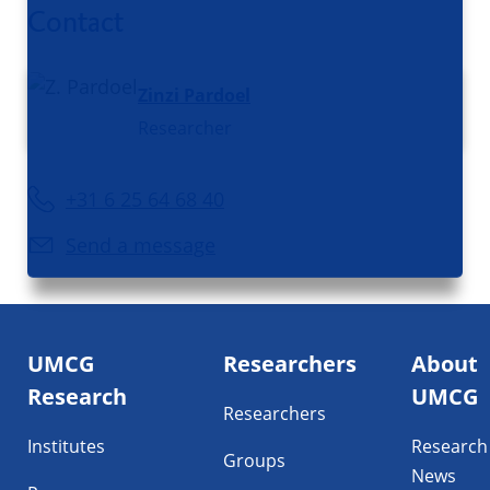
Contact
Zinzi Pardoel
Researcher
+31 6 25 64 68 40
Send a message
Footer
UMCG
Researchers
About
navigatie
Research
UMCG
Researchers
Institutes
Research
Groups
News