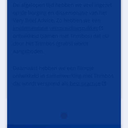
De afgelopen tijd hebben we veel ingezet
op de borging en dissemenatie van het
Very Brief Advice. Zo hebben we een
implementatie verspreidingspakket
ontwikkeld (samen met Trimbos) dat nu
door het Trimbos (gratis) wordt
aangeboden.
Daarnaast hebben we een filmpje
ontwikkeld in samenwerking met Trimbos
dat wordt verspreid als
best practice
.