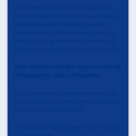
Veel afdelingen in het UMCG werken al
met het VBA en zijn enthousiast. Als een
behandelaar het VBA geeft, doen 40
procent meer patiënten een stoppoging.
Jij en je afdeling kunnen dit gemakkelijk
zelf aanleren en daarna direct uitvoeren.
Meer weten? Kom dan naar een van de
inloopsessies tijdens Stoptober!
We informeren en beantwoorden vragen
in de patio van het Personeelsrestaurant
op de volgende momenten:
dinsdag 11 oktober om 12.30-13.00 en
16.30-17.00