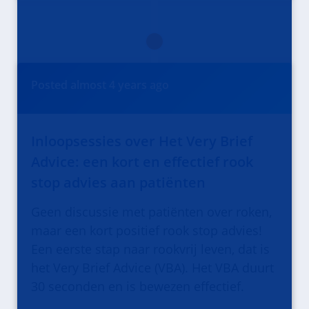
Posted
almost 4 years
ago
Inloopsessies over Het Very Brief
Advice: een kort en effectief rook
stop advies aan patiënten
Geen discussie met patiënten over roken,
maar een kort positief rook stop advies!
Een eerste stap naar rookvrij leven, dat is
het Very Brief Advice (VBA). Het VBA duurt
30 seconden en is bewezen effectief.