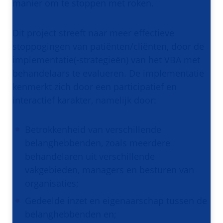
manier om te stoppen met roken.
Dit project streeft naar meer effectieve
stoppogingen van patiënten/cliënten, door de
implementatie(-strategieën) van het VBA met
behandelaars te evalueren. De implementatie
kenmerkt zich door een participatief en
interactief karakter, namelijk door:
Betrokkenheid van verschillende
belanghebbenden, zoals meerdere
behandelaren uit verschillende
vakgebieden, managers en besturen van
organisaties;
Gedeelde inzet en eigenaarschap tussen de
belanghebbenden en;