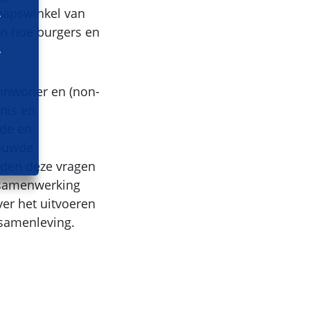
hapswinkel van
an hoe burgers en
inwoner en (non-
nis en
de en
bouwde
rden deze vragen
n samenwerking
ver het uitvoeren
samenleving.