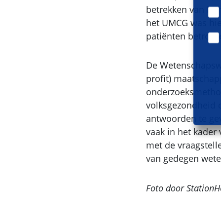
betrekken van bur
het UMCG was hier
patiënten betrok
De Wetenschapswi
profit) maatschap
onderzoeksmethod
volksgezondheid 
antwoorden te gev
vaak in het kader
met de vraagstelle
van gedegen wete
Foto door Station