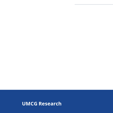
Footer
UMCG Research
navigatie