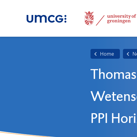
Home
N
Thomas 
Wetensc
PPI Hor