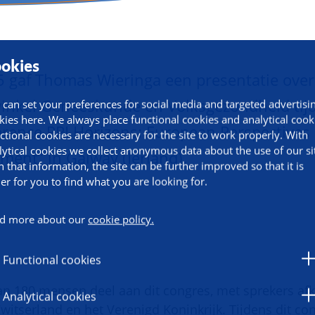
okies
5 gaf Thomas Wieringa een presentatie over
nkel Geneeskunde en Volksgezondheid tij
 can set your preferences for social media and targeted advertisi
kies here. We always place functional cookies and analytical cook
rence PPI Horizons: European Perspectives
ctional cookies are necessary for the site to work properly. With
lytical cookies we collect anonymous data about the use of our si
ement” in Galway (Ierland).
h that information, the site can be further improved so that it is
ier for you to find what you are looking for.
d more about our
cookie policy.
Functional cookies
 180 mensen deel aan dit congres, met sprekers afk
Analytical cookies
witserland en het Verenigd Koninkrijk. Tijdens dit co