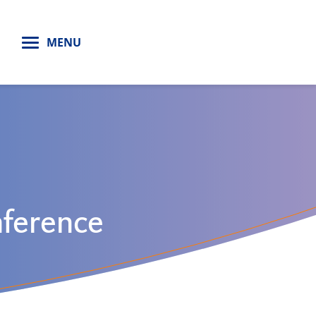
H
MENU
nference