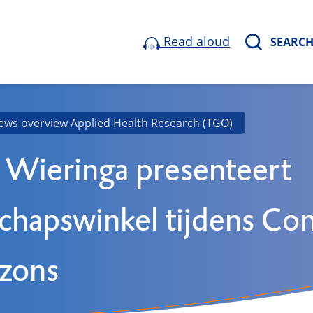
Read aloud
SEARC
ews overview Applied Health Research (TGO)
Wieringa presenteert
hapswinkel tijdens Co
izons