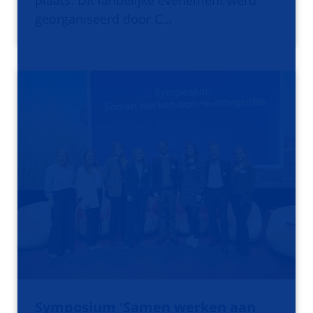
plaats. Dit landelijke evenement werd
georganiseerd door C…
Symposium 'Samen werken aan