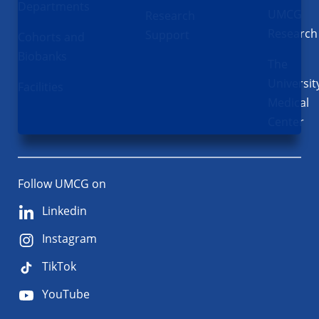
Departments
UMCG
Research
Research
Support
Cohorts and
Biobanks
The
Universit
Facilities
Medical
Center
Follow UMCG on
Linkedin
Instagram
TikTok
YouTube