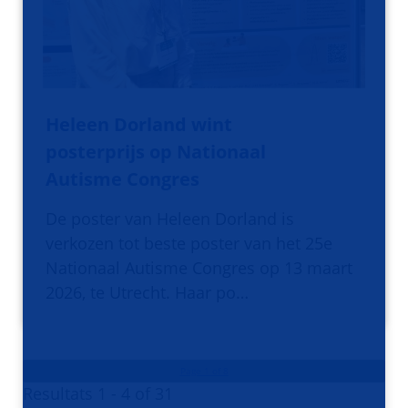
Heleen Dorland wint
posterprijs op Nationaal
Autisme Congres
De poster van Heleen Dorland is
verkozen tot beste poster van het 25e
Nationaal Autisme Congres op 13 maart
2026, te Utrecht. Haar po…
Page 1 of 8
Resultats 1 - 4 of 31