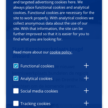
and targeted advertising cookies here. We
always place functional cookies and analytical
cookies. Functional cookies are necessary for the
site to work properly. With analytical cookies we
collect anonymous data about the use of our
site. With that information, the site can be
further improved so that it is easier for you to
find what you are looking for.
Start Kenniswerkplaats Jeugd
Read more about our
cookie policy.
3Noord
Functional cookies
We zijn gestart! In deze nieuwe
kenniswerkplaats bundelen de regio’s
Analytical cookies
Groningen, Friesland en Drenthe hun
krachten om de komende jaren…
Social media cookies
Tracking cookies