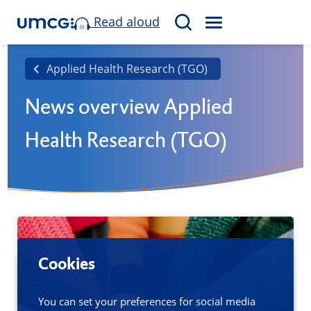
Read aloud
M
S
E
e
N
a
Applied Health Research (TGO)
U
r
News overview Applied
c
h
Health Research (TGO)
Cookies
You can set your preferences for social media