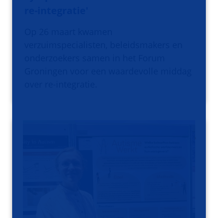
re-integratie'
Op 26 maart kwamen
verzuimspecialisten, beleidsmakers en
onderzoekers samen in het Forum
Groningen voor een waardevolle middag
over re-integratie.