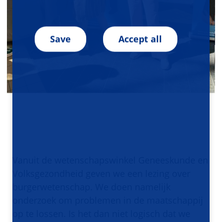
Save
Accept all
Vanuit de wetenschapswinkel Geneeskunde en
Volksgezondheid geven we een lezing over
burgerwetenschap. We doen namelijk
onderzoek om problemen in de maatschappij
op te lossen. Is het dan niet logisch dat we