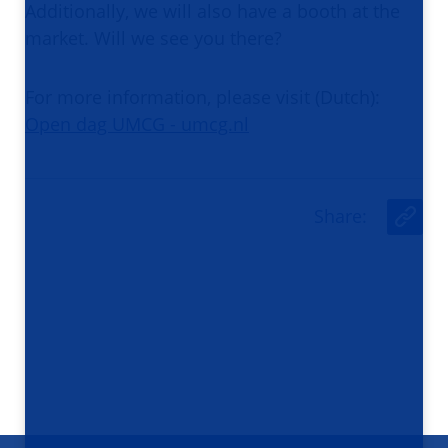
Additionally, we will also have a booth at the
market. Will we see you there?
For more information, please visit (Dutch):
Open dag UMCG - umcg.nl
Share
:
U
r
l