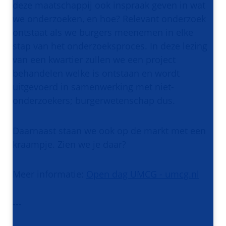
deze maatschappij ook inspraak geven in wat
we onderzoeken, en hoe? Relevant onderzoek
ontstaat als we burgers meenemen in elke
stap van het onderzoeksproces. In deze lezing
van een kwartier zullen we een project
behandelen welke is ontstaan en wordt
uitgevoerd in samenwerking met niet-
onderzoekers; burgerwetenschap dus.
Daarnaast staan we ook op de markt met een
kraampje. Zien we je daar?
Meer informatie:
Open dag UMCG - umcg.nl
---