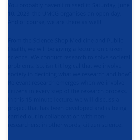
You probably haven't missed it: Saturday, June
10, 2023, the UMCG organises an open day.
And of course, we are there as well!
From the Science Shop Medicine and Public
Health, we will be giving a lecture on citizen
science. We conduct research to solve societal
problems. So, isn't it logical that we involve
society in deciding what we research and how?
Relevant research emerges when we involve
citizens in every step of the research process.
In this 15-minute lecture, we will discuss a
project that has been developed and is being
carried out in collaboration with non-
researchers; in other words, citizen science.