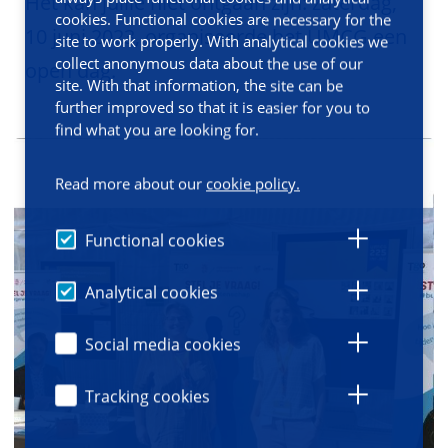
Het kan jullie niet ontgaan zijn: zaterdag,
cookies. Functional cookies are necessary for the
10 juni 2023, organiseerde het UMCG een
site to work properly. With analytical cookies we
collect anonymous data about the use of our
open dag.
site. With that information, the site can be
further improved so that it is easier for you to
find what you are looking for.
Read more about our
cookie policy.
Functional cookies
Analytical cookies
Social media cookies
Tracking cookies