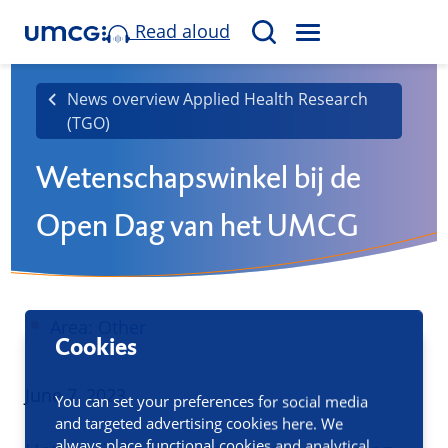
Read aloud
M
S
E
e
N
a
News overview Applied Health Research
U
(TGO)
r
c
Wetenschapswinkel bij de
h
Open Dag van het UMCG
Area: Other
Cookies
Published
June 7, 2023
You can set your preferences for social media
and targeted advertising cookies here. We
always place functional cookies and analytical