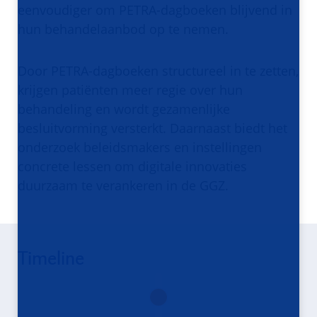
eenvoudiger om PETRA-dagboeken blijvend in
hun behandelaanbod op te nemen.
Door PETRA-dagboeken structureel in te zetten,
krijgen patiënten meer regie over hun
behandeling en wordt gezamenlijke
besluitvorming versterkt. Daarnaast biedt het
onderzoek beleidsmakers en instellingen
concrete lessen om digitale innovaties
duurzaam te verankeren in de GGZ.
Timeline