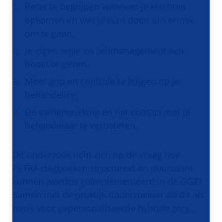
Beter te begrijpen wanneer je klachten
opkomen en wat je kunt doen om ermee
om te gaan.
Je eigen regie en zelfmanagement een
boost te geven.
Meer grip en controle te krijgen op je
behandeling.
De samenwerking en het contact met je
behandelaar te verbeteren.
Dit onderzoek richt zich op de vraag hoe
PETRA-dagboeken structureel en duurzaam
kunnen worden geïmplementeerd in de GGZ?
Samen met de praktijk onderzoeken we dit als
basis voor gepersonaliseerde hybride zorg.