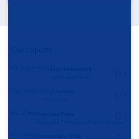
Our experts
Ilona Folkertsma
Junior researcher
Zinzi Pardoel
Researcher
Harriëtte Riese
Associate Professor of Psychiatry
Annemieke Visser