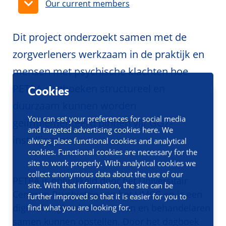
Our current members
Dit project onderzoekt samen met de
zorgverleners werkzaam in de praktijk en
mensen met psychische klachten hoe
PETRA-dagboeken structureel en
Cookies
duurzaam kunnen worden
You can set your preferences for social media
geïmplementeerd binnen vijf GGZ-
and targeted advertising cookies here. We
instellingen.
always place functional cookies and analytical
cookies. Functional cookies are necessary for the
site to work properly. With analytical cookies we
collect anonymous data about the use of our
PETRA is ontwikkeld door het Universitair
site. With that information, the site can be
Centrum Psychiatrie van het UMCG en is een
further improved so that it is easier for you to
digitaal dagboek dat mensen en behandelaren
find what you are looking for.
samen kunnen opstellen. Door het dagboek