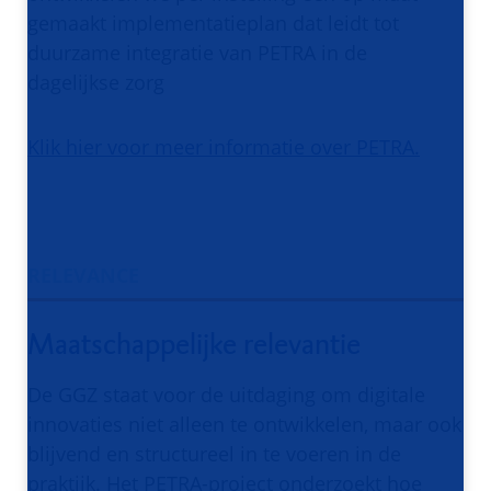
gemaakt implementatieplan dat leidt tot
duurzame integratie van PETRA in de
dagelijkse zorg
Klik hier voor meer informatie over PETRA.
RELEVANCE
Maatschappelijke relevantie
De GGZ staat voor de uitdaging om digitale
innovaties niet alleen te ontwikkelen, maar ook
blijvend en structureel in te voeren in de
praktijk. Het PETRA-project onderzoekt hoe