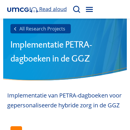
Read aloud
M
S
E
e
N
a
All Research Projects
U
r
Implementatie PETRA-
c
h
dagboeken in de GGZ
Implementatie van PETRA-dagboeken voor
gepersonaliseerde hybride zorg in de GGZ