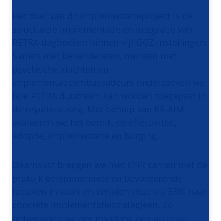
Het doel van dit implementatieproject is de
structurele implementatie en integratie van
PETRA-dagboeken binnen vijf GGZ-instellingen.
Samen met behandelaren, mensen met
psychische klachten en
implementatieambassadeurs onderzoeken we
hoe PETRA duurzaam kan worden toegepast in
de reguliere zorg. Met behulp van RE-AIM
evalueren we het bereik, de effectiviteit,
adoptie, implementatie en borging.
Daarnaast brengen we met CFIR samen met de
praktijk belemmerende en bevorderende
factoren in kaart en vertalen deze via ERIC naar
concrete implementatiestrategieën. Zo
ontwikkelen we per instelling een op maat