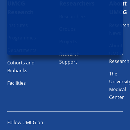
UMCG
Researchers
About
navigatie
Research
UMCG
Researchers
Institutes
Research
Groups
News
Programmes
Projects
About
Departments
UMCG
Research
Research
Support
Cohorts and
Biobanks
The
Universit
Facilities
Medical
Center
Follow UMCG on