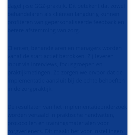
dagelijkse GGZ-praktijk. Dit betekent dat zowel
behandelaren als cliënten langdurig kunnen
profiteren van gepersonaliseerde feedback en
betere afstemming van zorg.
Cliënten, behandelaren en managers worden
vanaf de start actief betrokken. Zij leveren
input via interviews, focusgroepen en
praktijkmetingen. Zo zorgen we ervoor dat de
implementatie aansluit bij de echte behoeften
in de zorgpraktijk.
De resultaten van het implementatieonderzoek
worden vertaald in praktische handvatten,
protocollen en trainingsmaterialen voor
zorgverleners. Dit maakt het voor instellingen