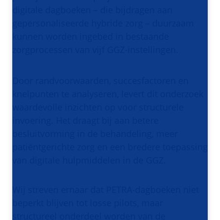
digitale dagboeken – die bijdragen aan
gepersonaliseerde hybride zorg – duurzaam
kunnen worden ingebed in bestaande
zorgprocessen van vijf GGZ-instellingen.
Door randvoorwaarden, succesfactoren en
knelpunten te analyseren, levert dit onderzoek
waardevolle inzichten op voor structurele
invoering. Het draagt bij aan betere
besluitvorming in de behandeling, meer
patiëntgerichte zorg en een bredere toepassing
van digitale hulpmiddelen in de GGZ.
Wij streven ernaar dat PETRA-dagboeken niet
beperkt blijven tot losse pilots, maar
structureel onderdeel worden van de