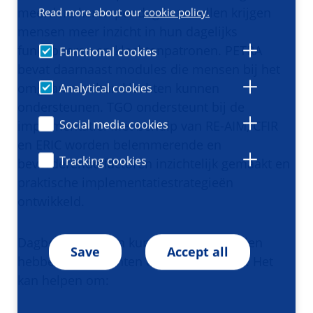
meerdere keren per dag in te vullen krijgen
Read more about our
cookie policy.
mensen meer inzicht in hun dagelijks
functioneren en klachtenpatronen. PETRA
Functional cookies
bevat daarnaast modules die mensen bij het
omgaan met hun klachten kunnen
Analytical cookies
ondersteunen. TGO ondersteunt bij de
Social media cookies
implementatie. Met behulp van RE-AIM, CFIR
en ERIC worden belemmerende en
Tracking cookies
bevorderende factoren inzichtelijk gemaakt en
praktische implementatiestrategieën
ontwikkeld.
Dagboekmetingen kunnen veel voordelen
Save
Accept all
hebben voor cliënten en behandelaren. Het
kan helpen om: