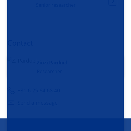
Senior researcher
Contact
Zinzi Pardoel
Researcher
+31 6 25 64 68 40
Send a message
Footer