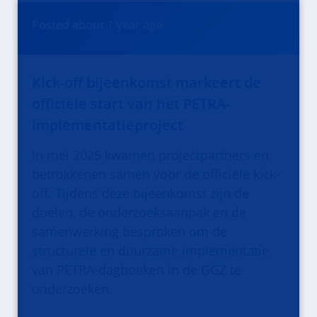
Posted
about 1 year
ago
Kick-off bijeenkomst markeert de
officiële start van het PETRA-
implementatieproject
In mei 2025 kwamen projectpartners en
betrokkenen samen voor de officiële kick-
off. Tijdens deze bijeenkomst zijn de
doelen, de onderzoeksaanpak en de
samenwerking besproken om de
structurele en duurzame implementatie
van PETRA-dagboeken in de GGZ te
onderzoeken.