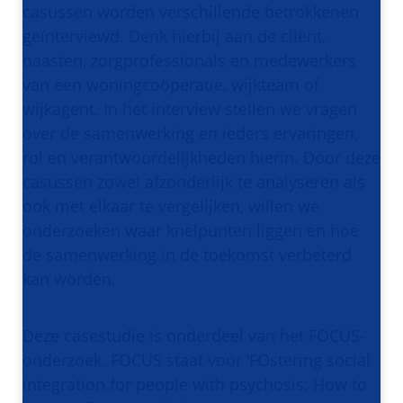
casussen worden verschillende betrokkenen
geïnterviewd. Denk hierbij aan de cliënt,
naasten, zorgprofessionals en medewerkers
van een woningcoöperatie, wijkteam of
wijkagent. In het interview stellen we vragen
over de samenwerking en ieders ervaringen,
rol en verantwoordelijkheden hierin. Door deze
casussen zowel afzonderlijk te analyseren als
ook met elkaar te vergelijken, willen we
onderzoeken waar knelpunten liggen en hoe
de samenwerking in de toekomst verbeterd
kan worden.
Deze casestudie is onderdeel van het FOCUS-
onderzoek. FOCUS staat voor ‘FOstering social
integration for people with psychosis: How to