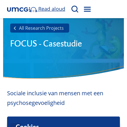
Read aloud
M
S
E
e
N
a
All Research Projects
U
r
FOCUS - Casestudie
c
h
Sociale inclusie van mensen met een
psychosegevoeligheid