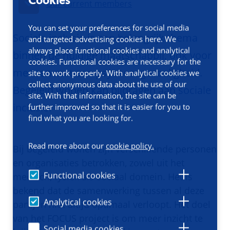
Cookies
Our current members
You can set your preferences for social media
Sociale inclusie is een belangrijk thema
and targeted advertising cookies here. We
always place functional cookies and analytical
binnen de huidige maatschappij, ook voor
cookies. Functional cookies are necessary for the
mensen met een psychosegevoeligheid.
site to work properly. With analytical cookies we
collect anonymous data about the use of our
Begeleid wonen kan bijdragen aan sociale
site. With that information, the site can be
inclusie.
further improved so that it is easier for you to
find what you are looking for.
Read more about our
cookie policy.
Bij begeleid wonen zijn verschillende personen
en organisaties betrokken, zowel uit het
Functional cookies
medisch, fysiek als sociaal domein. Het is
bekend dat de samenwerking tussen al deze
Analytical cookies
partijen niet altijd optimaal verloopt. Het doel
van het FOCUS project is om meer inzicht te
Social media cookies