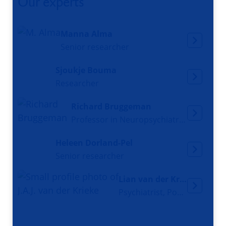
Our experts
Manna Alma
Senior researcher
Sjoukje Bouma
Researcher
Richard Bruggeman
Professor in Neuropsychiatry of Psychotic Disorders
Heleen Dorland-Pel
Senior researcher
Lian van der Krieke
Psychiatrist, Postdoc Researcher