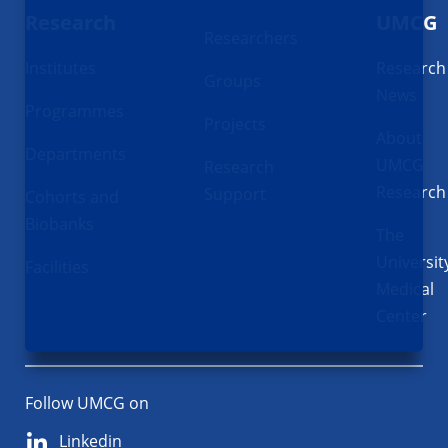
Research
UMCG
Researchers
Institutes
Research
Groups
News
Programmes
Projects
About
Departments
UMCG
Research
Research
Support
Cohorts and
Biobanks
The
Universit
Facilities
Medical
Center
Follow UMCG on
Linkedin