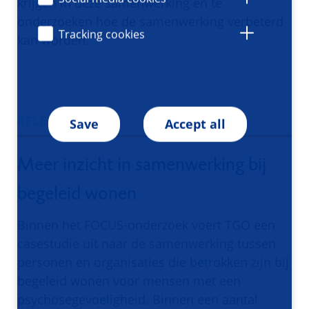
krijgen in deze samenwerking en te
onderzoeken hoe de samenwerking verbeterd
Tracking cookies
kan worden.
RELEVANCE
Save
Accept all
Meer inzicht in samenwerking bij
begeleid wonen
Binnen het FOCUS-onderzoek voert TGO een
casestudie uit naar de samenwerking tussen
personen en organisaties die betrokken zijn bij
begeleid wonen voor mensen met een
psychosegevoeligheid. Binnen een aantal