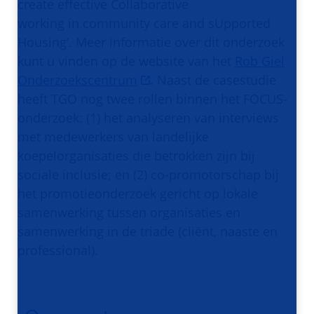
create effective Collaborative
working in community care and sUpported
Housing’. Meer informatie over dit onderzoek
kunt u vinden op de website van het
Rob Giel
Onderzoekscentrum
. Naast de casestudie
heeft TGO nog twee rollen binnen het FOCUS-
onderzoek: (1) het analyseren van interviews
met medewerkers van landelijke
koepelorganisaties die betrokken zijn bij
sociale inclusie; en (2) co-promotorschap bij
het promotieonderzoek gericht op lokale
samenwerking tussen organisaties en
samenwerking in de triade (cliënt, naaste en
professional).