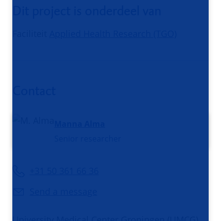
Dit project is onderdeel van
Faciliteit
Applied Health Research (TGO)
Contact
Manna Alma
Senior researcher
+31 50 361 66 36
Send a message
University Medical Center Groningen (UMCG)