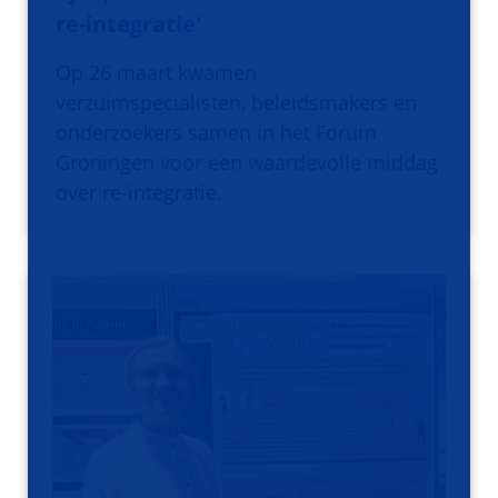
re-integratie'
Op 26 maart kwamen
verzuimspecialisten, beleidsmakers en
onderzoekers samen in het Forum
Groningen voor een waardevolle middag
over re-integratie.