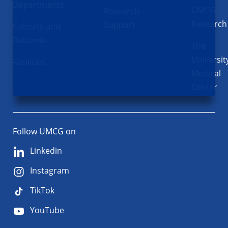
Departments
UMCG
Research
Research
Support
Cohorts and
Biobanks
The
Universit
Facilities
Medical
Center
Follow UMCG on
Linkedin
Instagram
TikTok
YouTube