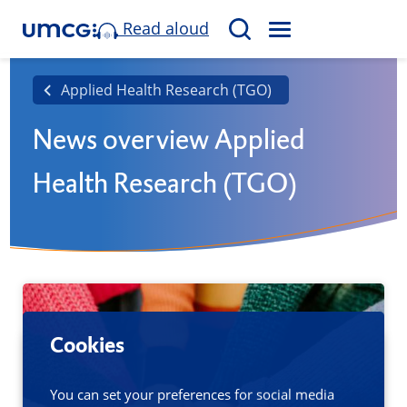
Read aloud
M
S
E
e
N
a
Applied Health Research (TGO)
U
r
News overview Applied
c
h
Health Research (TGO)
Cookies
You can set your preferences for social media