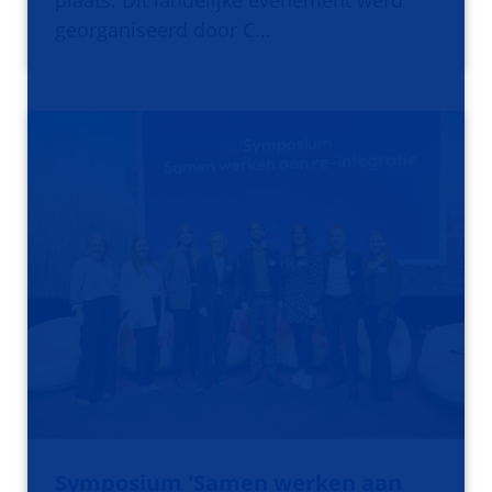
plaats. Dit landelijke evenement werd
georganiseerd door C…
Symposium 'Samen werken aan