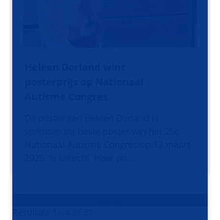
Heleen Dorland wint
posterprijs op Nationaal
Autisme Congres
De poster van Heleen Dorland is
verkozen tot beste poster van het 25e
Nationaal Autisme Congres op 13 maart
2026, te Utrecht. Haar po…
Page 1 of 8
Resultats 1 - 4 of 31